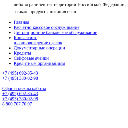
либо ограничен на территории Российской Федерации,
а также продукты питания и т.п.
Главная
Расчетно-кассовое обслуживание
Дистанционное банковское обслуживание
Консалтинг
и сопровождение сделок
Документарные операции
Кредиты
Сейфовые ячейки
Кредитным организациям
+7 (495) 692-85-43
+7 (495) 380-02-98
Офис и режим работы
+7 (495) 692-85-43
+7 (495) 380-02-98
8 800 707 70 07
Круглосуточный «Единый контакт-центр по
финансовым услугам РТ-Финанс»
Офис и режим