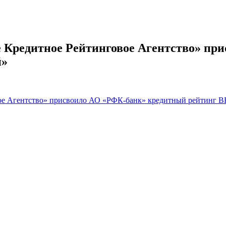
 Кредитное Рейтинговое Агентство» пр
й»
ое Агентство» присвоило АО «РФК-банк» кредитный рейтинг ВВ