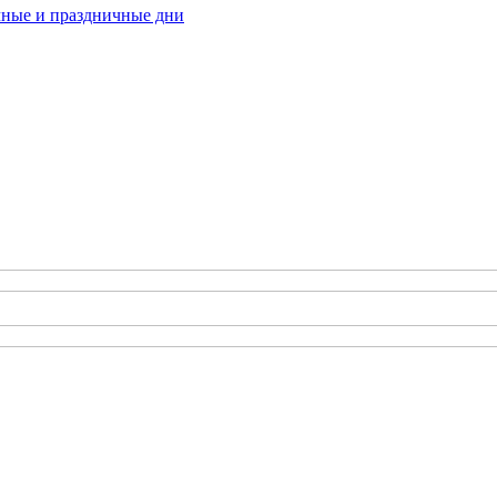
ные и праздничные дни
инансовым услугам РТ-Финанс»
ты
стей Банка