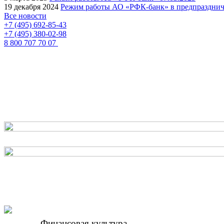
19 декабря 2024
Режим работы АО «РФК-банк» в предпразднич
Все новости
+7 (495) 692-85-43
+7 (495) 380-02-98
8 800 707 70 07
Круглосуточный «Единый контакт-центр по ф
Офис и режим рабо
Проверка доверенно
Финансовая культура